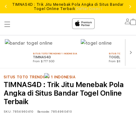
TIMNAS4D : Trik Jitu Menebak Pola Angka di Situs Bandar
Lo
Togel Online Terbaik
Daftar Disini !
Lo
in
SITUS TOTO TRENDING 1 INDONESIA
SITUS TOTO TRENDING
TIMNAS4D
TOGEL ONLINE
From $777 SGD
From $888 SGD
SITUS TOTO TRENDING 1 INDONESIA
TIMNAS4D : Trik Jitu Menebak Pola
Angka di Situs Bandar Togel Online
Terbaik
SKU:
7854960410
Barcode:
7854960410