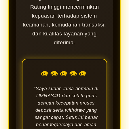
Rating tinggi mencerminkan
kepuasan terhadap sistem
keamanan, kemudahan transaksi,
dan kualitas layanan yang
diterima.
👁👁👁👁👁
"Saya sudah lama bermain di
TIMNAS4D dan selalu puas
dengan kecepatan proses
deposit serta withdraw yang
sangat cepat. Situs ini benar
benar terpercaya dan aman