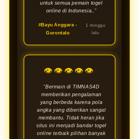
untuk semua pemain togel
online di Indonesia.."
#Bayu Anggara -
1 minggu
Gorontalo
lalu
👁👁👁👁👁
"Bermain di TIMNAS4D
memberikan pengalaman
yang berbeda karena pola
angka yang diberikan sangat
membantu. Tidak heran jika
situs ini menjadi bandar togel
online terbaik pilihan banyak