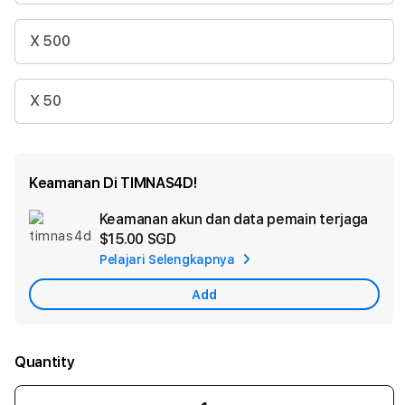
X 500
X 50
Keamanan Di TIMNAS4D!
Keamanan akun dan data pemain terjaga
Ad
$15.00 SGD
App
Pelajari Selengkapnya
Car
Add
Quantity