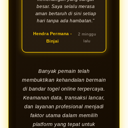
besar. Saya selalu merasa
aman bertaruh di sini setiap
hari tanpa ada hambatan."
Hendra Permana -
2 minggu
Binjai
lalu
Banyak pemain telah
membuktikan kehandalan bermain
di bandar togel online terpercaya.
Keamanan data, transaksi lancar,
dan layanan profesional menjadi
faktor utama dalam memilih
platform yang tepat untuk