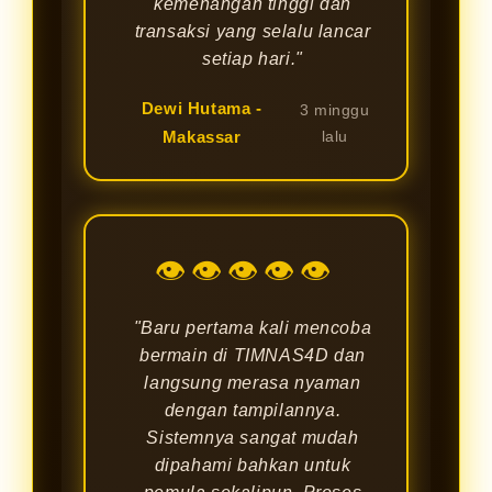
kemenangan tinggi dan
transaksi yang selalu lancar
setiap hari."
Dewi Hutama -
3 minggu
Makassar
lalu
👁👁👁👁👁
"Baru pertama kali mencoba
bermain di TIMNAS4D dan
langsung merasa nyaman
dengan tampilannya.
Sistemnya sangat mudah
dipahami bahkan untuk